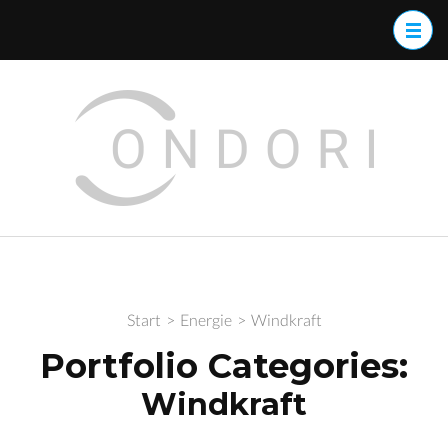
Zum
Inhalt
springen
(Enter
Ondor
drücken)
Indust
Start
>
Energie
>
Windkraft
Portfolio Categories:
Windkraft