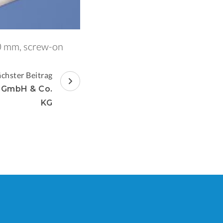
.0 mm, screw-on
chster Beitrag
n GmbH & Co.
KG