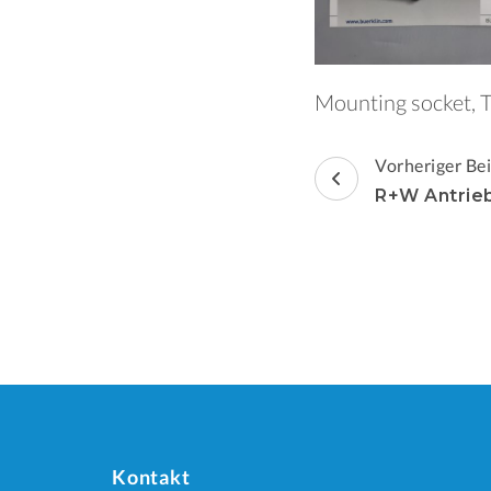
Mounting socket, T
Beitragsnav
Vorheriger Bei
R+W Antrie
Kontakt