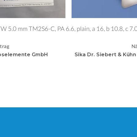
W 5.0 mm TM2S6-C, PA 6.6, plain, a 16, b 10.8, c 7
igation
trag
Nä
bselemente GmbH
Sika Dr. Siebert & Küh