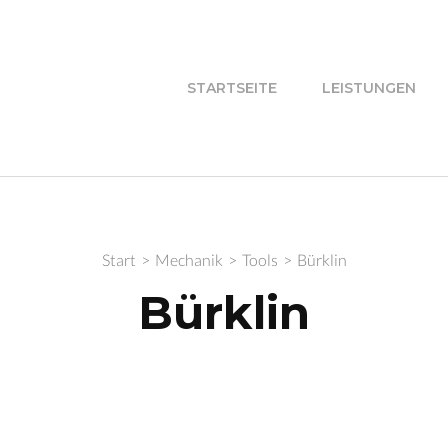
ori Industrieservice
STARTSEITE
LEISTUNGEN
Start
>
Mechanik
>
Tools
>
Bürklin
Bürklin